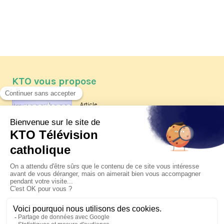
KTO vous propose
Article
Les reportages d'été 2026 de KTO
Article
La visite pastorale du pape Léon
XIV à Assise à suivre sur KTO le
jeudi 6 août
Article
Le pape en Uruguay, Argentine et
Pérou du 6 au 17 novembre 2026