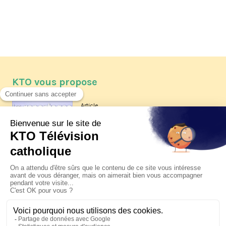
KTO vous propose
Article
Les reportages d'été 2026 de KTO
Article
La visite pastorale du pape Léon
XIV à Assise à suivre sur KTO le
jeudi 6 août
Article
Le pape en Uruguay, Argentine et
Pérou du 6 au 17 novembre 2026