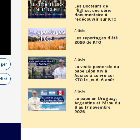
Les Docteurs de
l'Église, une série
documentaire à
redécouvrir sur KTO
Article
Les reportages d'été
2026 de KTO
Article
ager
La visite pastorale du
pape Léon XIV à
Assise à suivre sur
list
KTO le jeudi 6 août
Article
Le pape en Uruguay,
Argentine et Pérou du
6 au 17 novembre
2026