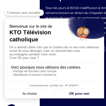
Tous les jours à 15h30 (rediffusion à min
retransmission en direct du Chapelet d
la grotte de Lourdes, en partenariat ave
Sanctuaires. Chaque jour, l'une des qua
méditations des mystères du Rosaire e
proposée en communion de prière avec
pèlerins à Lourdes.
Visiter la page de l'émission