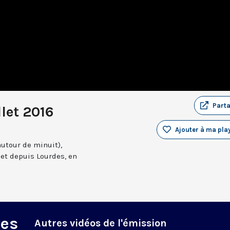
Part
llet 2016
Ajouter à ma play
autour de minuit),
et depuis Lourdes, en
des
Autres vidéos de l'émission