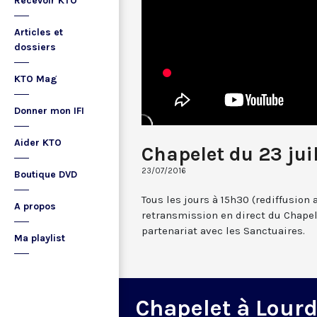
Recevoir KTO
Articles et
dossiers
KTO Mag
Donner mon IFI
Aider KTO
Chapelet du 23 jui
23/07/2016
Boutique DVD
Tous les jours à 15h30 (rediffusion 
A propos
retransmission en direct du Chapel
partenariat avec les Sanctuaires.
Ma playlist
Chapelet à Lour