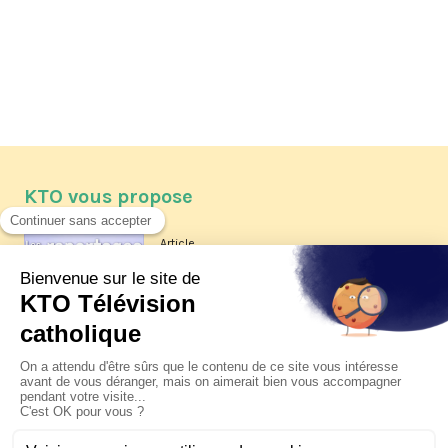
KTO vous propose
Article
Les reportages d'été 2026 de KTO
Article
La visite pastorale du pape Léon
XIV à Assise à suivre sur KTO le
jeudi 6 août
Article