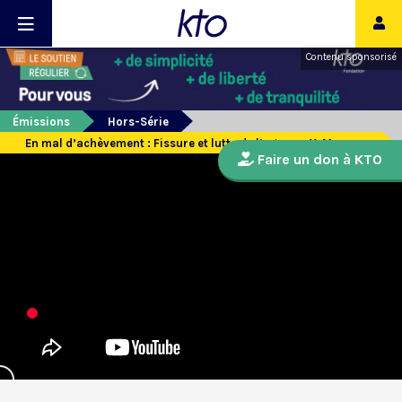
Contenu sponsorisé
Émissions
Hors-Série
En mal d’achèvement : Fissure et lutte de l’ego par Y. Meessen
Faire un don à KTO