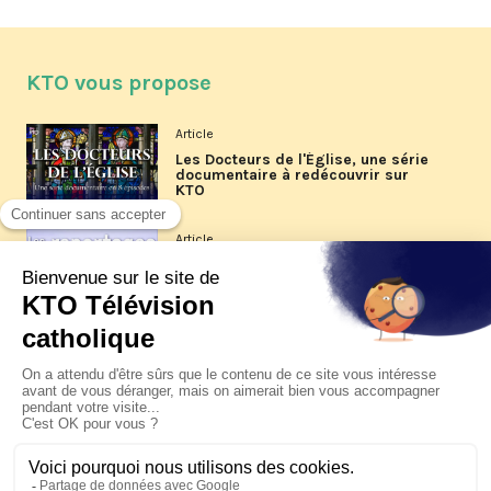
KTO vous propose
Article
Les Docteurs de l'Église, une série
documentaire à redécouvrir sur
KTO
Article
Les reportages d'été 2026 de KTO
Article
La visite pastorale du pape Léon
XIV à Assise à suivre sur KTO le
jeudi 6 août
Article
Le pape en Uruguay, Argentine et
Pérou du 6 au 17 novembre 2026