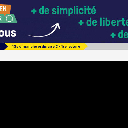
e
13e dimanche ordinaire C - 1re lecture