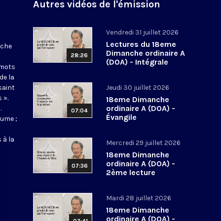
Autres vidéos de l'émission
Vendredi 31 juillet 2026
Lectures du 18eme
nche
Dimanche ordinaire A
28:26
(DOA) - Intégrale
 mots
de la
saint
Jeudi 30 juillet 2026
 ».
18eme Dimanche
ordinaire A (DOA) -
.
07:04
Évangile
aume ;
 à la
Mercredi 29 juillet 2026
18eme Dimanche
ordinaire A (DOA) -
07:36
2ème lecture
Mardi 28 juillet 2026
18eme Dimanche
ordinaire A (DOA) -
07:41