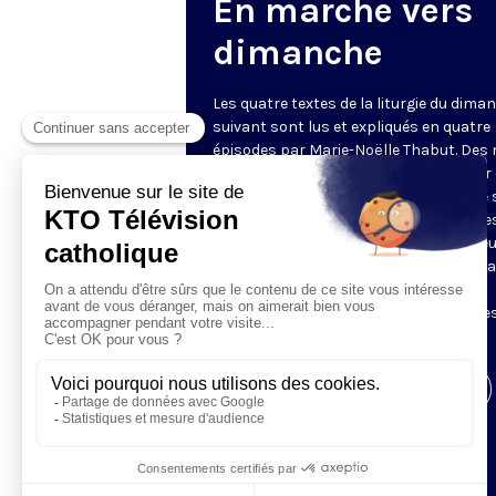
En marche vers
dimanche
Les quatre textes de la liturgie du dima
suivant sont lus et expliqués en quatre
épisodes par Marie-Noëlle Thabut. Des
simples et lumineux pour aller au cœur 
Révélation biblique, entrer dans ce que 
Luc appelle « l’intelligence des Écritures
Chaque jour, vivez avec la Parole de Dieu
Lundi, la première lecture ; mardi, le ps
mercredi, la deuxième lecture ; jeudi,
l’Évangile ; vendredi, les quatre épisodes
suite.
Visiter la page de l'émission