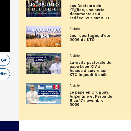
Les Docteurs de
l'Église, une série
documentaire à
redécouvrir sur KTO
Article
Les reportages d'été
2026 de KTO
Article
ager
La visite pastorale du
pape Léon XIV à
Assise à suivre sur
list
KTO le jeudi 6 août
Article
Le pape en Uruguay,
Argentine et Pérou du
6 au 17 novembre
2026