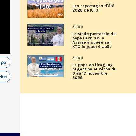
Les reportages d'été
2026 de KTO
Article
La visite pastorale du
pape Léon XIV à
Assise à suivre sur
KTO le jeudi 6 août
Article
ager
Le pape en Uruguay,
Argentine et Pérou du
6 au 17 novembre
list
2026