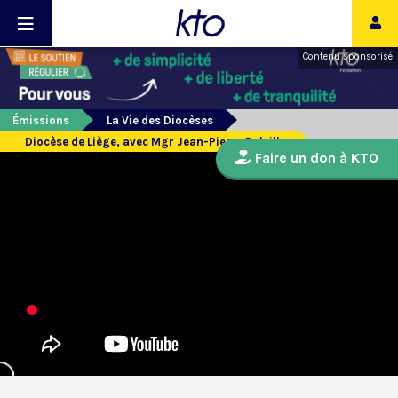
Contenu sponsorisé
Émissions
La Vie des Diocèses
Diocèse de Liège, avec Mgr Jean-Pierre Delville
Faire un don à KTO