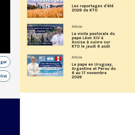
Les reportages d'été
2026 de KTO
Article
La visite pastorale du
pape Léon XIV à
Assise à suivre sur
KTO le jeudi 6 août
Article
ager
Le pape en Uruguay,
Argentine et Pérou du
6 au 17 novembre
list
2026