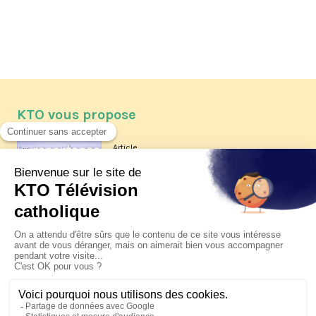
KTO vous propose
Article
Les reportages d'été 2026 de KTO
Article
La visite pastorale du pape Léon
XIV à Assise à suivre sur KTO le
jeudi 6 août
Article
Le pape en Uruguay, Argentine et
Pérou du 6 au 17 novembre 2026