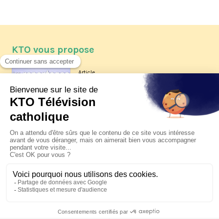
KTO vous propose
Article
Les reportages d'été 2026 de KTO
Article
La visite pastorale du pape Léon
XIV à Assise à suivre sur KTO le
jeudi 6 août
Article
Le pape en Uruguay, Argentine et
Pérou du 6 au 17 novembre 2026