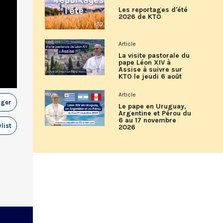
Les reportages d'été
2026 de KTO
Article
La visite pastorale du
pape Léon XIV à
Assise à suivre sur
KTO le jeudi 6 août
Article
ager
Le pape en Uruguay,
Argentine et Pérou du
6 au 17 novembre
list
2026