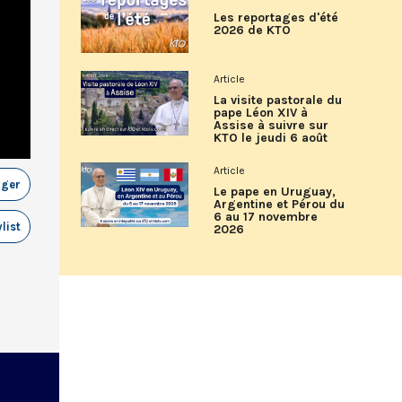
Les reportages d'été
2026 de KTO
Article
La visite pastorale du
pape Léon XIV à
Assise à suivre sur
KTO le jeudi 6 août
Article
ager
Le pape en Uruguay,
Argentine et Pérou du
6 au 17 novembre
list
2026