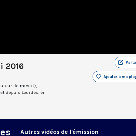
Part
i 2016
Ajouter à ma play
autour de minuit),
et depuis Lourdes, en
des
Autres vidéos de l'émission