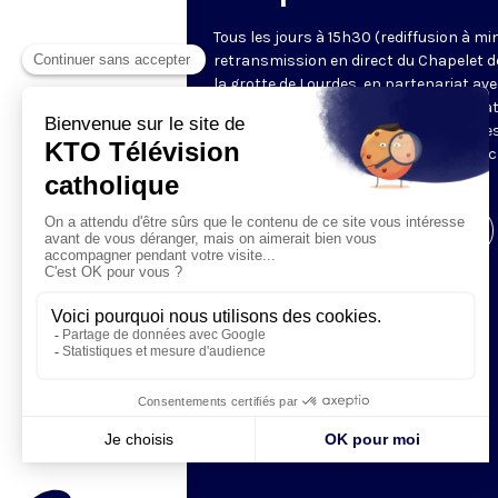
Tous les jours à 15h30 (rediffusion à min
retransmission en direct du Chapelet d
la grotte de Lourdes, en partenariat ave
Sanctuaires. Chaque jour, l'une des qua
méditations des mystères du Rosaire e
proposée en communion de prière avec
pèlerins à Lourdes.
Visiter la page de l'émission