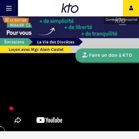
Contenu sponsorisé
Émissions
La Vie des Diocèses
Luçon avec Mgr Alain Castet
Faire un don à KTO