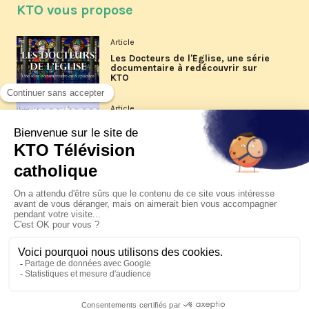
KTO vous propose
Article
Les Docteurs de l'Église, une série
documentaire à redécouvrir sur
KTO
Article
Les reportages d'été 2026 de KTO
Article
La visite pastorale du pape Léon
XIV à Assise à suivre sur KTO le
jeudi 6 août
Article
Le pape en Uruguay, Argentine et
Pérou du 6 au 17 novembre 2026