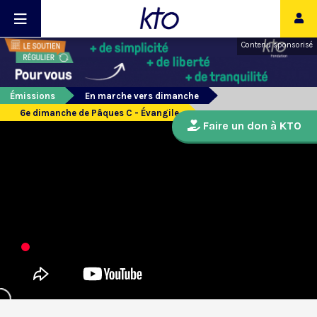
Contenu sponsorisé
Émissions
En marche vers dimanche
6e dimanche de Pâques C - Évangile
Faire un don à KTO