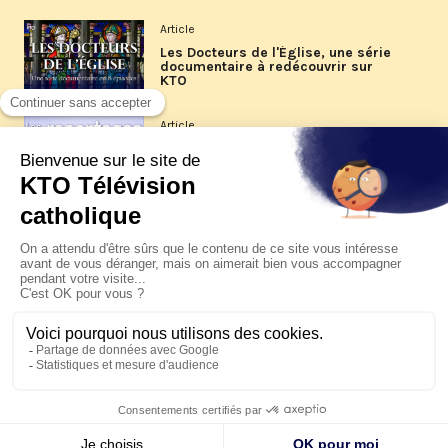
Article
Les Docteurs de l'Église, une série
documentaire à redécouvrir sur
KTO
Article
Les reportages d'été 2026 de KTO
Article
La visite pastorale du pape Léon
XIV à Assise à suivre sur KTO le
jeudi 6 août
Article
Le pape en Uruguay, Argentine et
Pérou du 6 au 17 novembre 2026