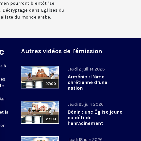
émen pourront bientôt "se
". Décryptage dans Eglises du
ialiste du monde arabe.
e
Autres vidéos de l'émission
e à
Jeudi 2 juillet 2026
Arménie : l’âme
es.
chrétienne d’une
27:00
te
nation
 Au-
Jeudi 25 juin 2026
Bénin : une Église jeune
et la
au défi de
27:03
l’enracinement
ion
Jeudi 18 juin 2026