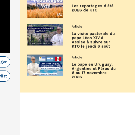
Les reportages d'été
2026 de KTO
Article
La visite pastorale du
pape Léon XIV à
Assise à suivre sur
KTO le jeudi 6 août
Article
ager
Le pape en Uruguay,
Argentine et Pérou du
6 au 17 novembre
list
2026