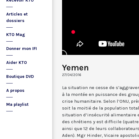
Recevoir KTO
Articles et
dossiers
KTO Mag
Donner mon IFI
Aider KTO
Yemen
27/04/2016
Boutique DVD
La situation ne cesse de s’aggraver
A propos
à la montée en puissance des group
crise humanitaire. Selon l’ONU, prè
Ma playlist
soit la moitié de la population tot
situation d’insécurité alimentaire 
des chrétiens y est difficile (quatr
ainsi que 12 de leurs collaborateur
Aden). Mgr Hinder, Vicaire apostol