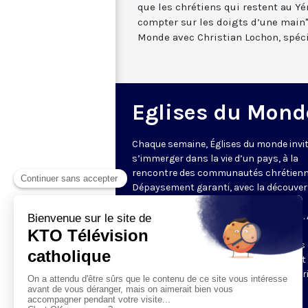
que les chrétiens qui restent au Y
compter sur les doigts d’une main
Monde avec Christian Lochon, spéc
Eglises du Mond
Chaque semaine, Églises du monde invit
s’immerger dans la vie d’un pays, à la
rencontre des communautés chrétienn
Dépaysement garanti, avec la découver
des spécificités et du rayonnement de
l’Église catholique ou de ses difficultés.
delà de l’actualité, il s’agit aussi de
comprendre les grands enjeux du pays 
contribution que les chrétiens peuvent
apporter à la société. Présenté par Mar
Fontenille chaque jeudi à 21h45.