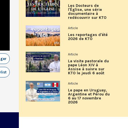
Les Docteurs de
l'Église, une série
documentaire à
redécouvrir sur KTO
Article
Les reportages d'été
2026 de KTO
Article
ager
La visite pastorale du
pape Léon XIV à
Assise à suivre sur
list
KTO le jeudi 6 août
Article
Le pape en Uruguay,
Argentine et Pérou du
6 au 17 novembre
2026