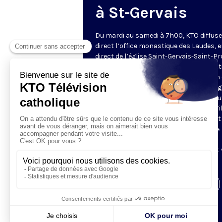
à St-Gervais
Du mardi au samedi à 7h00, KTO diffuse
direct l’office monastique des Laudes, 
direct de l’église Saint-Gervais-Saint-Pr
(Paris IVe), avec les Fraternités Monas
de Jérusalem. Les Laudes – dont le nom
dérivé du terme latin qui signifie "louang
sont d’abord la prière de louange qui ou
journée pour remercier Dieu du don qu’i
fait de ce jour nouveau, et le placer tout
entier sous son regard. Mais son heure
matinale éveille aussi le souvenir de la
Résurrection du Seigneur, "soleil levant
nous visiter" (Lc 1,28).
Visiter la page de l'émission