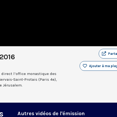
Part
 2016
Ajouter à ma play
 direct l’office monastique des
Gervais-Saint-Protais (Paris 4e),
e Jérusalem.
s
Autres vidéos de l'émission