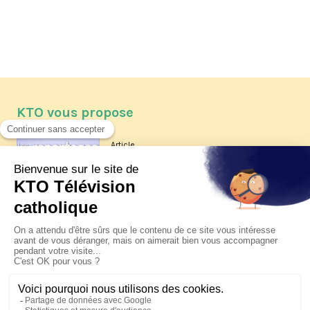
KTO vous propose
Article
Les reportages d'été 2026 de KTO
Article
La visite pastorale du pape Léon
XIV à Assise à suivre sur KTO le
jeudi 6 août
Article
Le pape en Uruguay, Argentine et
Pérou du 6 au 17 novembre 2026