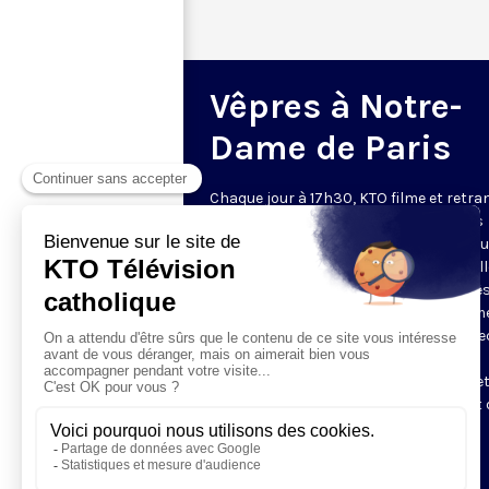
Vêpres à Notre-
Dame de Paris
Chaque jour à 17h30, KTO filme et retr
les Vêpres depuis Notre-Dame de Paris
rouverte. Les Vêpres font partie des He
de l’Office divin, c’est la prière solennel
soir. L’office de Vêpres comprend, aprè
l’introduction, une hymne, deux Psaum
Cantique du Nouveau Testament, une le
brève, le chant d’actions de grâces du
Magnificat, les prières d’intercession e
brève oraison. Les textes des Vêpres et 
messe sont presque toujours ceux
qu’indiquent le site
www.aelf.org
.