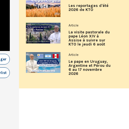
Les reportages d'été
2026 de KTO
Article
La visite pastorale du
pape Léon XIV à
Assise à suivre sur
KTO le jeudi 6 août
Article
ager
Le pape en Uruguay,
Argentine et Pérou du
6 au 17 novembre
list
2026