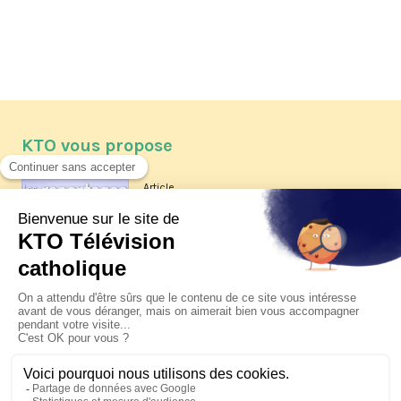
KTO vous propose
Article
Les reportages d'été 2026 de KTO
Article
La visite pastorale du pape Léon
XIV à Assise à suivre sur KTO le
jeudi 6 août
Article
Le pape en Uruguay, Argentine et
Pérou du 6 au 17 novembre 2026