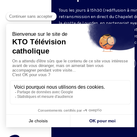
Tous les jours à 15h30 (rediffusion à min
retransmission en direct du Chapelet d
la grotte de Lourdes, en partenariat ave
Sanctuaires. Chaque jour, l'une des qua
méditations des mystères du Rosaire e
proposée en communion de prière avec
pèlerins à Lourdes.
Visiter la page de l'émission