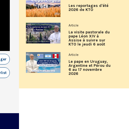
Les reportages d'été
2026 de KTO
Article
La visite pastorale du
pape Léon XIV à
Assise à suivre sur
KTO le jeudi 6 août
Article
ager
Le pape en Uruguay,
Argentine et Pérou du
6 au 17 novembre
list
2026