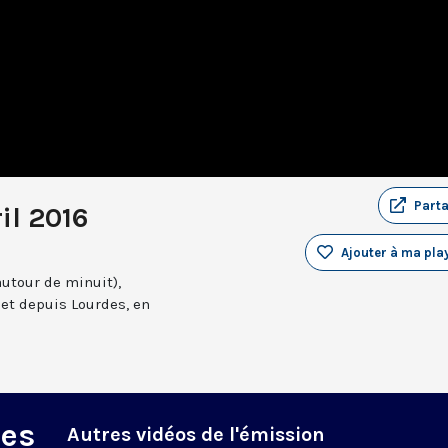
Part
il 2016
Ajouter à ma play
autour de minuit),
et depuis Lourdes, en
des
Autres vidéos de l'émission