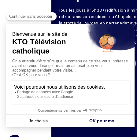
Tous les jours à 15h30 (rediffusion à min
retransmission en direct du Chapelet d
la grotte de Lourdes, en partenariat ave
Sanctuaires. Chaque jour, l'une des qua
méditations des mystères du Rosaire e
proposée en communion de prière avec
pèlerins à Lourdes.
Visiter la page de l'émission