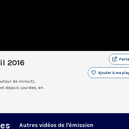
Part
il 2016
Ajouter à ma play
autour de minuit),
et depuis Lourdes, en
des
Autres vidéos de l'émission