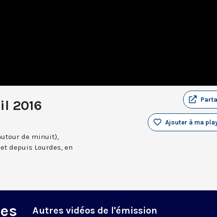
Part
il 2016
Ajouter à ma play
autour de minuit),
et depuis Lourdes, en
des
Autres vidéos de l'émission