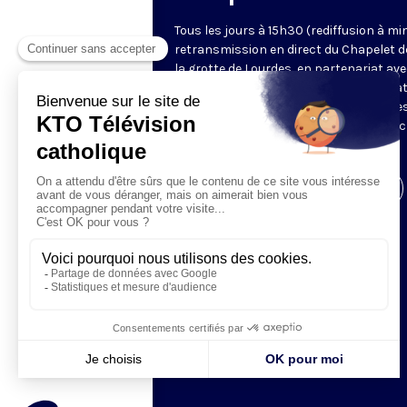
Tous les jours à 15h30 (rediffusion à min
retransmission en direct du Chapelet d
la grotte de Lourdes, en partenariat ave
Sanctuaires. Chaque jour, l'une des qua
méditations des mystères du Rosaire e
proposée en communion de prière avec
pèlerins à Lourdes.
Visiter la page de l'émission