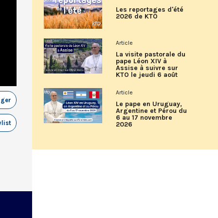
Les reportages d'été
2026 de KTO
Article
La visite pastorale du
pape Léon XIV à
Assise à suivre sur
KTO le jeudi 6 août
Article
ager
Le pape en Uruguay,
Argentine et Pérou du
6 au 17 novembre
list
2026