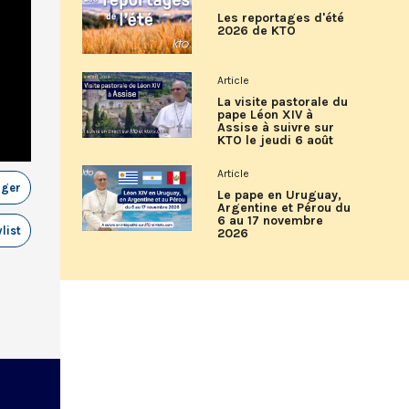
Les reportages d'été
2026 de KTO
Article
La visite pastorale du
pape Léon XIV à
Assise à suivre sur
KTO le jeudi 6 août
Article
ager
Le pape en Uruguay,
Argentine et Pérou du
6 au 17 novembre
list
2026