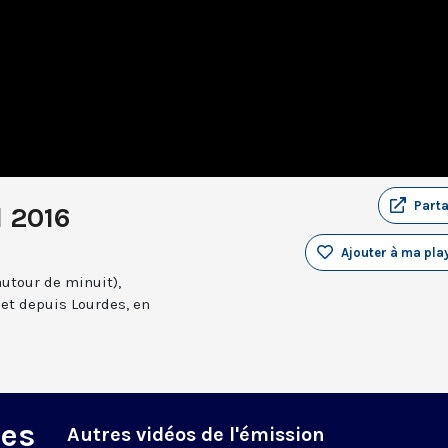
Part
l 2016
Ajouter à ma play
autour de minuit),
et depuis Lourdes, en
des
Autres vidéos de l'émission