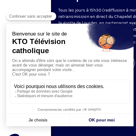
Tous les jours à 15h30 (rediffusion à min
retransmission en direct du Chapelet d
la grotte de Lourdes, en partenariat ave
Sanctuaires. Chaque jour, l'une des qua
méditations des mystères du Rosaire e
proposée en communion de prière avec
pèlerins à Lourdes.
Visiter la page de l'émission