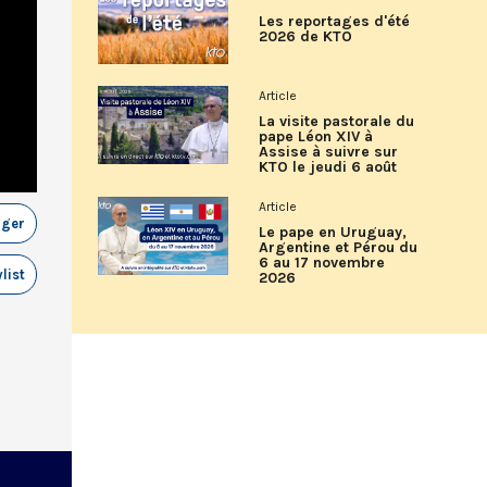
Les reportages d'été
2026 de KTO
Article
La visite pastorale du
pape Léon XIV à
Assise à suivre sur
KTO le jeudi 6 août
Article
ager
Le pape en Uruguay,
Argentine et Pérou du
6 au 17 novembre
list
2026