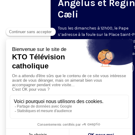
Angélus et Regi
Cæli
Tous les dimanches à 12h00, le Pape
s’adresse à la foule sur la Place Saint-P
de Rome. La prière de l’Angélus, récitée 
Pape, est précédée d’une allocution du 
Père. Retransmis et traduit en direct pa
Visiter la page de l'émission