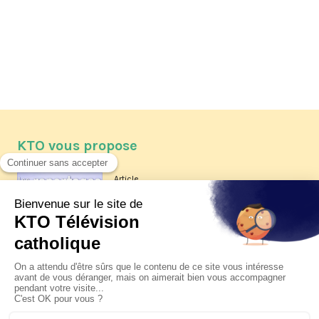
KTO vous propose
Article
Les reportages d'été 2026 de KTO
Article
La visite pastorale du pape Léon
XIV à Assise à suivre sur KTO le
jeudi 6 août
Article