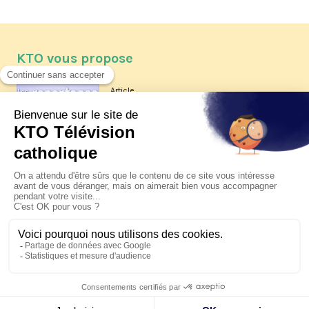
KTO vous propose
Article
Les reportages d'été 2026 de KTO
Article
La visite pastorale du pape Léon
XIV à Assise à suivre sur KTO le
jeudi 6 août
Article
Le pape en Uruguay, Argentine et
Pérou du 6 au 17 novembre 2026