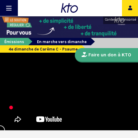
Contenu sponsorisé
Émissions
En marche vers dimanche
4e dimanche de Carême C - Psaume
Faire un don à KTO