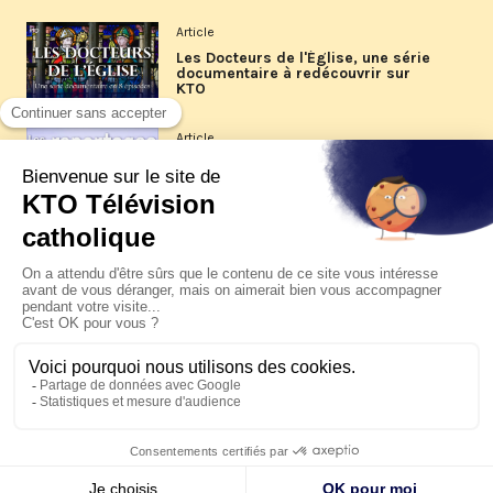
Article
Les Docteurs de l'Église, une série
documentaire à redécouvrir sur
KTO
Article
Les reportages d'été 2026 de KTO
Article
La visite pastorale du pape Léon
XIV à Assise à suivre sur KTO le
jeudi 6 août
Article
Le pape en Uruguay, Argentine et
Pérou du 6 au 17 novembre 2026