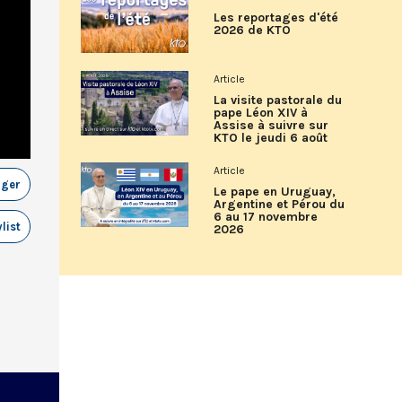
Les reportages d'été
2026 de KTO
Article
La visite pastorale du
pape Léon XIV à
Assise à suivre sur
KTO le jeudi 6 août
Article
ager
Le pape en Uruguay,
Argentine et Pérou du
6 au 17 novembre
list
2026