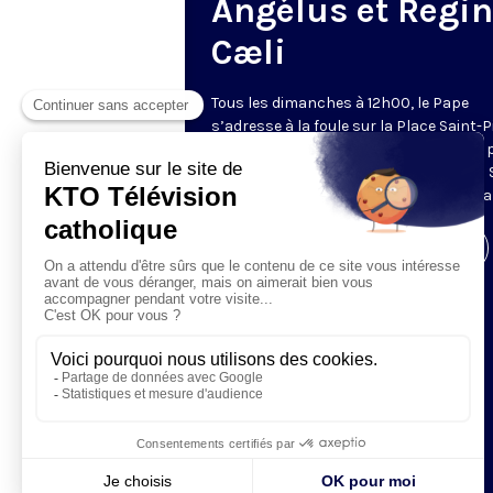
Angélus et Regi
Cæli
Tous les dimanches à 12h00, le Pape
s’adresse à la foule sur la Place Saint-P
de Rome. La prière de l’Angélus, récitée 
Pape, est précédée d’une allocution du 
Père. Retransmis et traduit en direct pa
Visiter la page de l'émission