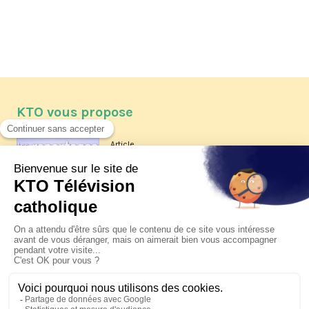
KTO vous propose
Article
Les reportages d'été 2026 de KTO
Article
La visite pastorale du pape Léon
XIV à Assise à suivre sur KTO le
jeudi 6 août
Article
Le pape en Uruguay, Argentine et
Pérou du 6 au 17 novembre 2026