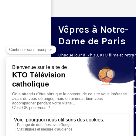
Vêpres à Notre-
Dame de Paris
Chaque jour à 17h30, KTO filme et retr
les Vêpres depuis Notre-Dame de Paris
rouverte. Les Vêpres font partie des He
de l’Office divin, c’est la prière solennel
soir. L’office de Vêpres comprend, aprè
l’introduction, une hymne, deux Psaum
Cantique du Nouveau Testament, une le
brève, le chant d’actions de grâces du
Magnificat, les prières d’intercession e
brève oraison. Les textes des Vêpres et 
messe sont presque toujours ceux
qu’indiquent le site
www.aelf.org
.