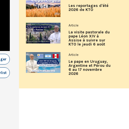
Les reportages d'été
2026 de KTO
Article
La visite pastorale du
pape Léon XIV à
Assise à suivre sur
KTO le jeudi 6 août
Article
ager
Le pape en Uruguay,
Argentine et Pérou du
6 au 17 novembre
list
2026