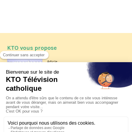
KTO vous propose
Article
Les reportages d'été 2026 de KTO
Article
La visite pastorale du pape Léon
XIV à Assise à suivre sur KTO le
jeudi 6 août
Article
Le pape en Uruguay, Argentine et
Pérou du 6 au 17 novembre 2026