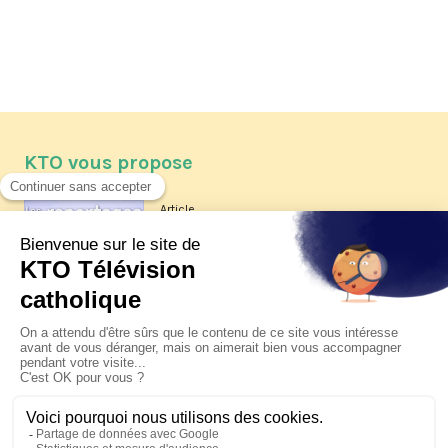
KTO vous propose
Article
Les reportages d'été 2026 de KTO
Article
La visite pastorale du pape Léon
XIV à Assise à suivre sur KTO le
jeudi 6 août
Article
Le pape en Uruguay, Argentine et
Pérou du 6 au 17 novembre 2026