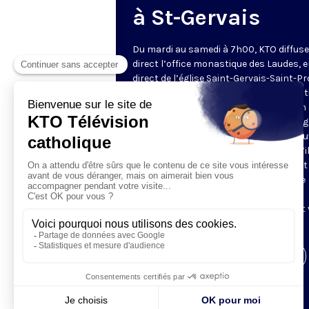
à St-Gervais
Du mardi au samedi à 7h00, KTO diffuse
direct l’office monastique des Laudes, 
direct de l’église Saint-Gervais-Saint-Pr
(Paris IVe), avec les Fraternités Monas
de Jérusalem. Les Laudes – dont le nom
dérivé du terme latin qui signifie "louang
sont d’abord la prière de louange qui ou
journée pour remercier Dieu du don qu’i
fait de ce jour nouveau, et le placer tout
entier sous son regard. Mais son heure
matinale éveille aussi le souvenir de la
Résurrection du Seigneur, "soleil levant
nous visiter" (Lc 1,28).
Visiter la page de l'émission