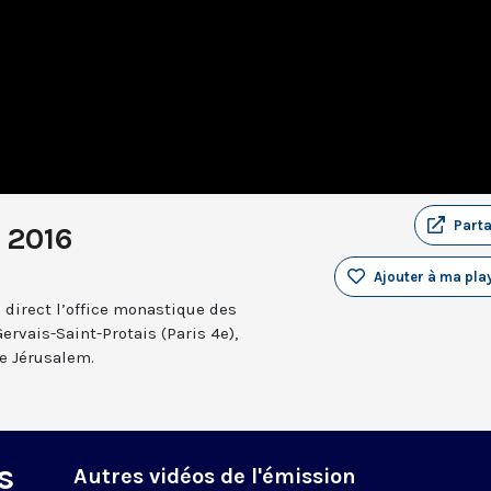
Part
 2016
Ajouter à ma play
 direct l’office monastique des
Gervais-Saint-Protais (Paris 4e),
e Jérusalem.
s
Autres vidéos de l'émission