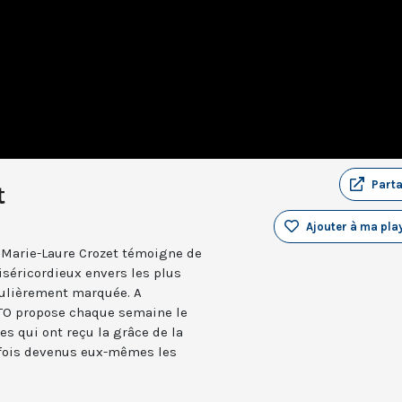
Part
t
Ajouter à ma play
, Marie-Laure Crozet témoigne de
iséricordieux envers les plus
iculièrement marquée. A
KTO propose chaque semaine le
 qui ont reçu la grâce de la
arfois devenus eux-mêmes les