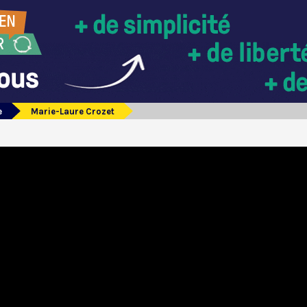
e
Marie-Laure Crozet