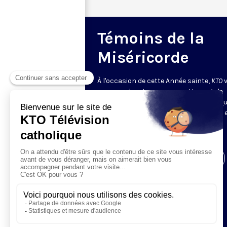
Témoins de la
Miséricorde
À l'occasion de cette Année sainte,
KTO
propose de retrouver sur cette page le
témoignage d'hommes et de femmes qu
reçu la grâce de la Miséricorde de Dieu, 
sont parfois devenus eux-mêmes les
acteurs.
Visiter la page de l'émission