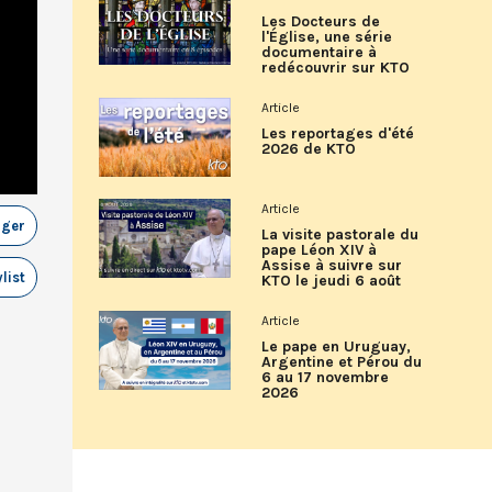
Les Docteurs de
l'Église, une série
documentaire à
redécouvrir sur KTO
Article
Les reportages d'été
2026 de KTO
Article
ager
La visite pastorale du
pape Léon XIV à
Assise à suivre sur
list
KTO le jeudi 6 août
Article
Le pape en Uruguay,
Argentine et Pérou du
6 au 17 novembre
2026