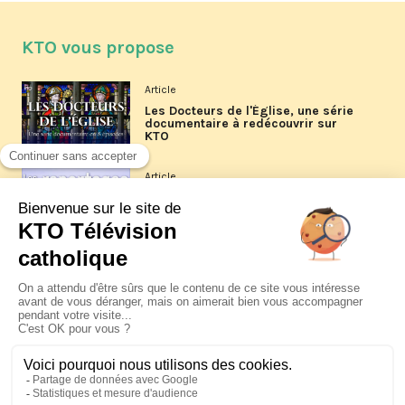
KTO vous propose
Article
Les Docteurs de l'Église, une série
documentaire à redécouvrir sur
KTO
Article
Les reportages d'été 2026 de KTO
Article
La visite pastorale du pape Léon
XIV à Assise à suivre sur KTO le
jeudi 6 août
Article
Le pape en Uruguay, Argentine et
Pérou du 6 au 17 novembre 2026