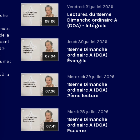
Vendredi 31 juillet 2026
Lectures du 18eme
nche
Dimanche ordinaire A
28:26
(DOA) - Intégrale
 mots
de la
saint
Jeudi 30 juillet 2026
 ».
18eme Dimanche
ordinaire A (DOA) -
.
07:04
Évangile
aume ;
 à la
Mercredi 29 juillet 2026
18eme Dimanche
ordinaire A (DOA) -
07:36
2ème lecture
Mardi 28 juillet 2026
18eme Dimanche
ordinaire A (DOA) -
07:41
Psaume