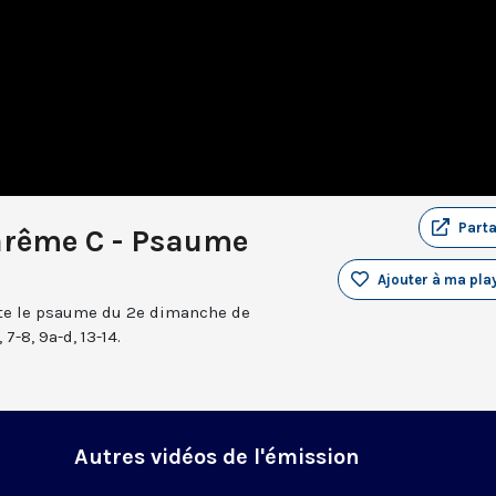
Part
arême C - Psaume
Ajouter à ma play
nte le psaume du 2e dimanche de
7-8, 9a-d, 13-14.
Autres vidéos de l'émission