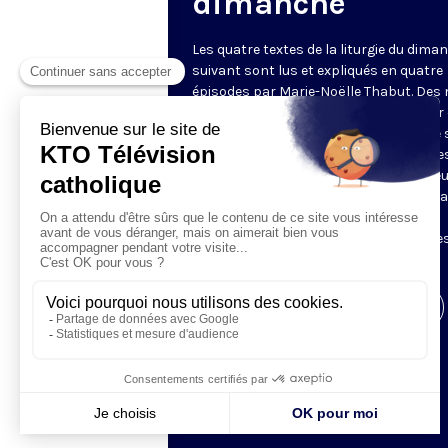
dimanche
Les quatre textes de la liturgie du dima
suivant sont lus et expliqués en quatre
épisodes par Marie-Noëlle Thabut. Des
simples et lumineux pour aller au cœur 
Révélation biblique, entrer dans ce que 
Luc appelle « l’intelligence des Écritures
Chaque jour, vivez avec la Parole de Dieu
Lundi, la première lecture ; mardi, le ps
mercredi, la deuxième lecture ; jeudi,
l’Évangile ; vendredi, les quatre épisodes
suite.
Visiter la page de l'émission