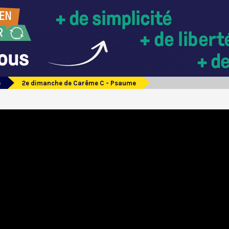
e
2e dimanche de Carême C - Psaume