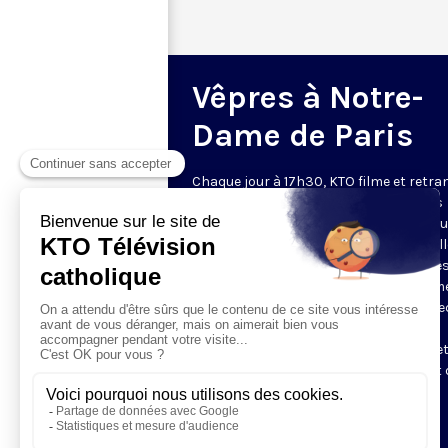
Vêpres à Notre-
Dame de Paris
Chaque jour à 17h30, KTO filme et retr
les Vêpres depuis Notre-Dame de Paris
rouverte. Les Vêpres font partie des He
de l’Office divin, c’est la prière solennel
soir. L’office de Vêpres comprend, aprè
l’introduction, une hymne, deux Psaum
Cantique du Nouveau Testament, une le
brève, le chant d’actions de grâces du
Magnificat, les prières d’intercession e
brève oraison. Les textes des Vêpres et 
messe sont presque toujours ceux
qu’indiquent le site
www.aelf.org
.