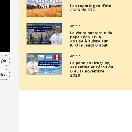
Les reportages d'été
2026 de KTO
Article
La visite pastorale du
pape Léon XIV à
Assise à suivre sur
KTO le jeudi 6 août
Article
ager
Le pape en Uruguay,
Argentine et Pérou du
6 au 17 novembre
list
2026