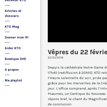
Recevoir KTO
Articles et
dossiers
KTO Mag
Donner mon IFI
Aider KTO
Vêpres du 22 févri
22/02/2016
Boutique DVD
Depuis la cathédrale Notre-Dame de
A propos
17h45 (rediffusion à 20h10), KTO ret
l’Heure solennelle du soir, priée pa
Ma playlist
grâce pour les merveilles de la Cré
jour. L’office comprend, après l’in
Psaumes, un Cantique du Nouveau T
répons bref, le chant du Magnificat,
de conclusion.