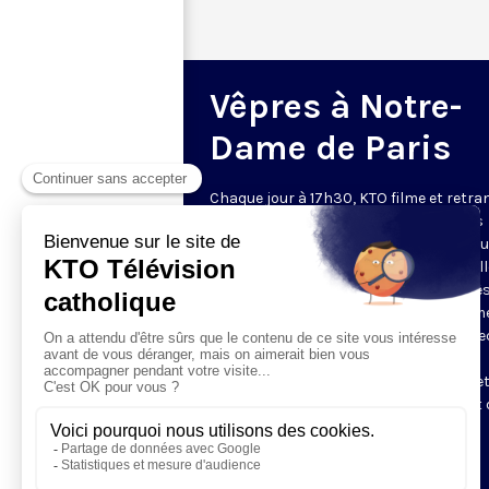
Vêpres à Notre-
Dame de Paris
Chaque jour à 17h30, KTO filme et retr
les Vêpres depuis Notre-Dame de Paris
rouverte. Les Vêpres font partie des He
de l’Office divin, c’est la prière solennel
soir. L’office de Vêpres comprend, aprè
l’introduction, une hymne, deux Psaum
Cantique du Nouveau Testament, une le
brève, le chant d’actions de grâces du
Magnificat, les prières d’intercession e
brève oraison. Les textes des Vêpres et 
messe sont presque toujours ceux
qu’indiquent le site
www.aelf.org
.