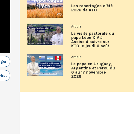
Les reportages d'été
2026 de KTO
Article
La visite pastorale du
pape Léon XIV à
Assise à suivre sur
KTO le jeudi 6 août
Article
ager
Le pape en Uruguay,
Argentine et Pérou du
6 au 17 novembre
list
2026