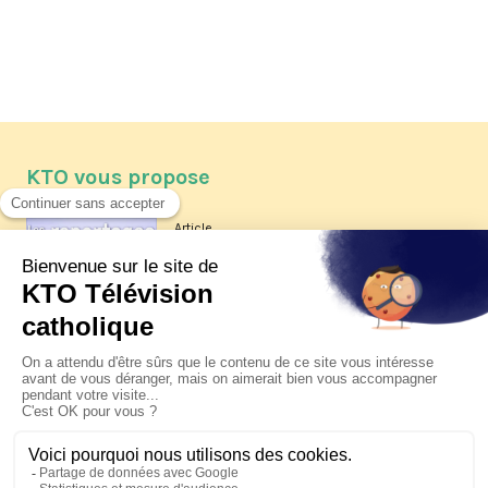
KTO vous propose
Article
Les reportages d'été 2026 de KTO
Article
La visite pastorale du pape Léon
XIV à Assise à suivre sur KTO le
jeudi 6 août
Article
Le pape en Uruguay, Argentine et
Pérou du 6 au 17 novembre 2026