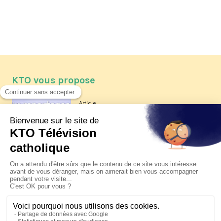
KTO vous propose
Article
Les reportages d'été 2026 de KTO
Article
La visite pastorale du pape Léon
XIV à Assise à suivre sur KTO le
jeudi 6 août
Article
Le pape en Uruguay, Argentine et
Pérou du 6 au 17 novembre 2026