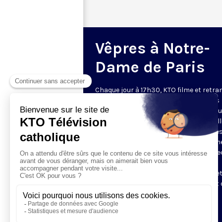
Vêpres à Notre-
Dame de Paris
Chaque jour à 17h30, KTO filme et retr
les Vêpres depuis Notre-Dame de Paris
rouverte. Les Vêpres font partie des He
de l’Office divin, c’est la prière solennel
soir. L’office de Vêpres comprend, aprè
l’introduction, une hymne, deux Psaum
Cantique du Nouveau Testament, une le
brève, le chant d’actions de grâces du
Magnificat, les prières d’intercession e
brève oraison. Les textes des Vêpres et 
messe sont presque toujours ceux
qu’indiquent le site
www.aelf.org
.