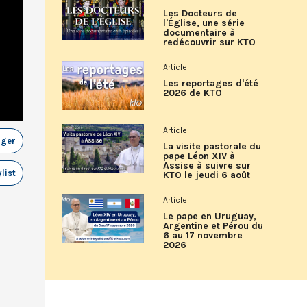
Les Docteurs de
l'Église, une série
documentaire à
redécouvrir sur KTO
Article
Les reportages d'été
2026 de KTO
Article
ager
La visite pastorale du
pape Léon XIV à
Assise à suivre sur
list
KTO le jeudi 6 août
Article
Le pape en Uruguay,
Argentine et Pérou du
6 au 17 novembre
2026