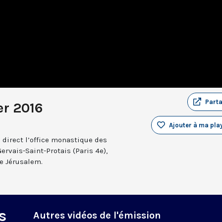
Part
er 2016
Ajouter à ma play
 direct l’office monastique des
Gervais-Saint-Protais (Paris 4e),
e Jérusalem.
s
Autres vidéos de l'émission