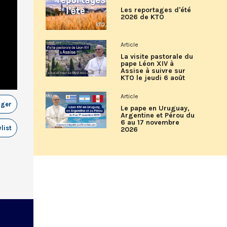
Les reportages d'été
2026 de KTO
Article
La visite pastorale du
pape Léon XIV à
Assise à suivre sur
KTO le jeudi 6 août
Article
ager
Le pape en Uruguay,
Argentine et Pérou du
6 au 17 novembre
list
2026