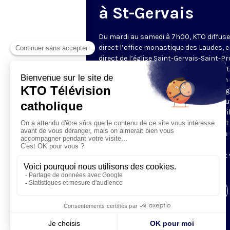
à St-Gervais
Du mardi au samedi à 7h00, KTO diffuse
direct l’office monastique des Laudes, 
direct de l’église Saint-Gervais-Saint-Pr
(Paris IVe), avec les Fraternités Monas
de Jérusalem. Les Laudes – dont le nom
dérivé du terme latin qui signifie "louang
sont d’abord la prière de louange qui ou
journée pour remercier Dieu du don qu’i
fait de ce jour nouveau, et le placer tout
entier sous son regard. Mais son heure
matinale éveille aussi le souvenir de la
Résurrection du Seigneur, "soleil levant
nous visiter" (Lc 1,28).
Visiter la page de l'émission