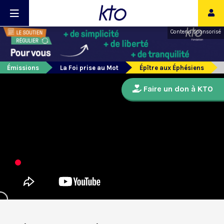
Contenu sponsorisé
Émissions
La Foi prise au Mot
Épître aux Éphésiens
Faire un don à KTO