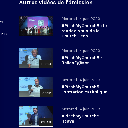
Autres vidéos de l'émission
Mercredi 14 juin 2023
es
#PitchMyChurch5 : le
rendez-vous de la
. KTO
Church Tech
Mercredi 14 juin 2023
#PitchMyChurch5 -
BellesEglises
03:39
Mercredi 14 juin 2023
#PitchMyChurch5 -
Formation catholique
03:12
Mercredi 14 juin 2023
#PitchMyChurch5 -
Heavn
03:46