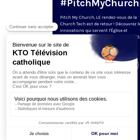
#PitchMyChurch
Pitch My Church, LE rendez-vous de la
Church Tech est de retour ! Découvrez l
innovations qui servent l'Église et
l'évangélisation le mercredi 14 juin 2023
est partenaire de l'événement et
retransmettra la soirée.
Visiter la page de l'émission