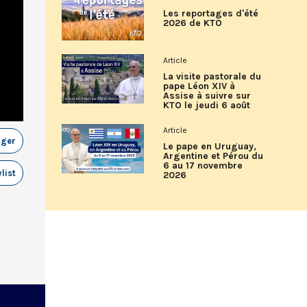
Les reportages d'été
2026 de KTO
Article
La visite pastorale du
pape Léon XIV à
Assise à suivre sur
KTO le jeudi 6 août
Article
ager
Le pape en Uruguay,
Argentine et Pérou du
6 au 17 novembre
list
2026