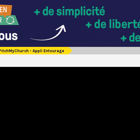
PitchMyChurch - Appli Entourage