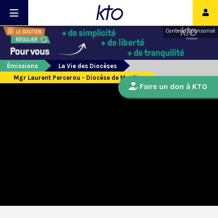
Contenu sponsorisé
Émissions
La Vie des Diocèses
Mgr Laurent Percerou - Diocèse de Moulins
Faire un don à KTO