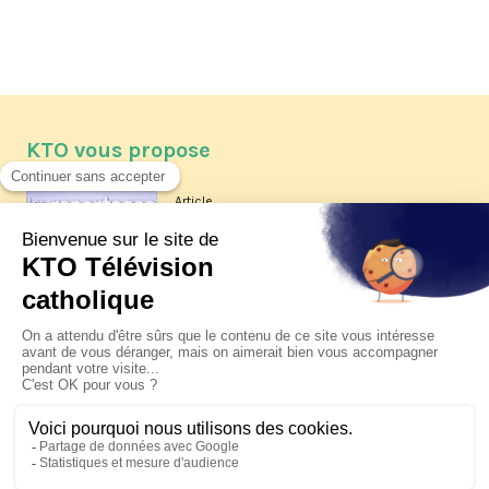
KTO vous propose
Article
Les reportages d'été 2026 de KTO
Article
La visite pastorale du pape Léon
XIV à Assise à suivre sur KTO le
jeudi 6 août
Article
Le pape en Uruguay, Argentine et
Pérou du 6 au 17 novembre 2026