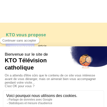
KTO vous propose
Article
Les reportages d'été 2026 de KTO
Article
La visite pastorale du pape Léon
XIV à Assise à suivre sur KTO le
jeudi 6 août
Article
Le pape en Uruguay, Argentine et
Pérou du 6 au 17 novembre 2026