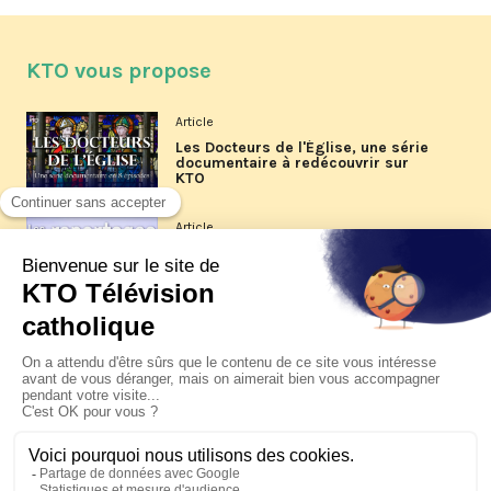
KTO vous propose
Article
Les Docteurs de l'Église, une série
documentaire à redécouvrir sur
KTO
Article
Les reportages d'été 2026 de KTO
Article
La visite pastorale du pape Léon
XIV à Assise à suivre sur KTO le
jeudi 6 août
Article
Le pape en Uruguay, Argentine et
Pérou du 6 au 17 novembre 2026